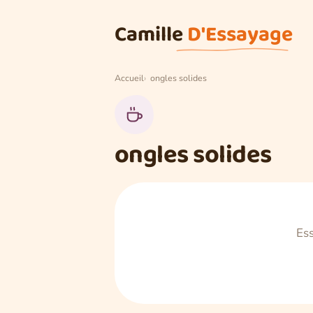
Aller au contenu
Camille
D'Essayage
Accueil
ongles solides
ongles solides
Ess