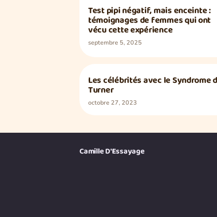
Test pipi négatif, mais enceinte :
témoignages de femmes qui ont
vécu cette expérience
septembre 5, 2025
Les célébrités avec le Syndrome 
SANTÉ & BIEN-ÊTRE
Turner
octobre 27, 2023
Camille D'Essayage