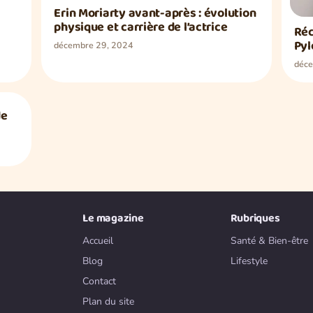
Erin Moriarty avant-après : évolution
physique et carrière de l’actrice
Réc
Pyl
décembre 29, 2024
déce
de
Le magazine
Rubriques
Accueil
Santé & Bien-être
Blog
Lifestyle
Contact
Plan du site