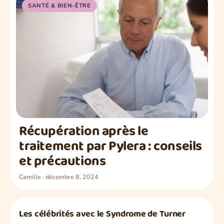
SANTÉ & BIEN-ÊTRE
Récupération après le
traitement par Pylera : conseils
et précautions
Camille
·
décembre 8, 2024
Les célébrités avec le Syndrome de Turner
SANTÉ & BIEN-ÊTRE