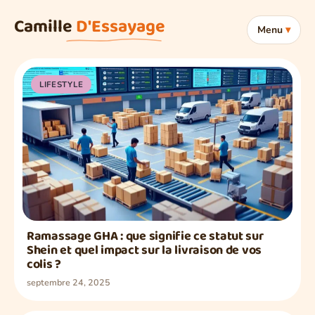
Aller au contenu
Camille
D'Essayage
Menu
LIFESTYLE
Ramassage GHA : que signifie ce statut sur
Shein et quel impact sur la livraison de vos
colis ?
septembre 24, 2025