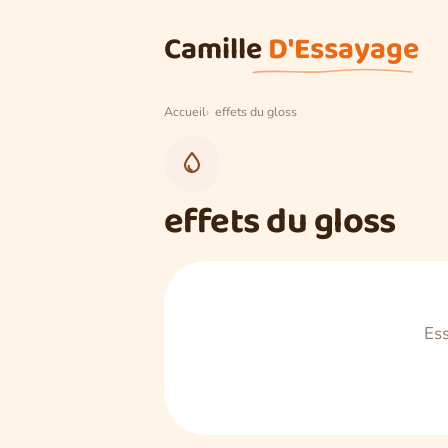
Aller au contenu
Camille
D'Essayage
Accueil
effets du gloss
effets du gloss
Ess